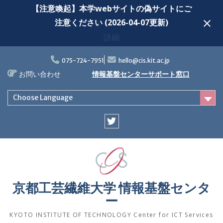
【注意喚起】本学webサイトの偽サイトにご
注意ください (2026-04-07更新)
詳細
Skip
to
075-724-7951
hello@cis.kit.ac.jp
content
お問い合わせ
情報基盤センターサポート窓口
Choose Language
Twitter
京都工芸繊維大学 情報基盤センタ
ー
KYOTO INSTITUTE OF TECHNOLOGY Center for ICT Services