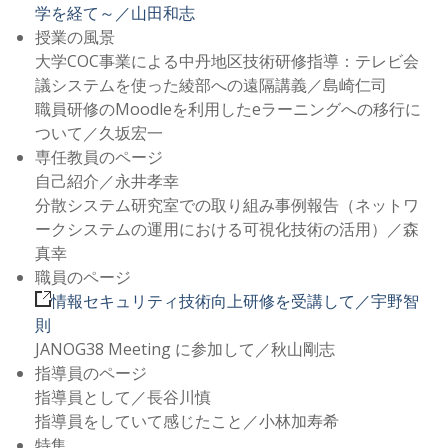
学を経て～／山田和志
授業の風景
大学COC事業による中丹地区技術研修指導：テレビ会
議システムを使った綾部への遠隔講義／島崎仁司
職員研修のMoodleを利用したeラーニングへの移行に
ついて／久坂宏一
専任教員のページ
自己紹介／永井孝幸
分散システム研究室での取り組み事例報告（ネットワ
ークシステムの運用における可視化技術の活用）／森
真幸
職員のページ
情報セキュリティ技術向上研修を受講して／宇野智
則
JANOG38 Meeting に参加して／秋山剛志
指導員のページ
指導員として／長谷川慎
指導員をしていて感じたこと／小林加寿希
特集