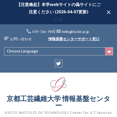
【注意喚起】本学webサイトの偽サイトにご
注意ください (2026-04-07更新)
詳細
Skip
to
075-724-7951
hello@cis.kit.ac.jp
content
お問い合わせ
情報基盤センターサポート窓口
Choose Language
Twitter
京都工芸繊維大学 情報基盤センタ
ー
KYOTO INSTITUTE OF TECHNOLOGY Center for ICT Services