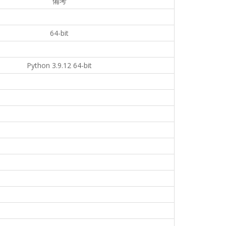
備考
64-bit
Python 3.9.12 64-bit