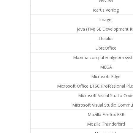
GSView
Icarus Verilog
ImageJ
Java (TM) SE Development Ki
Lhaplus
LibreOffice
Maxima computer algebra sys
MEGA
Microsoft Edge
Microsoft Office LTSC Professional Plu
Microsoft Visual Studio Cod
Microsoft Visual Studio Commu
Mozilla Firefox ESR
Mozilla Thunderbird