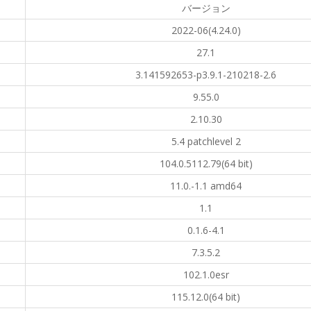
バージョン
2022-06(4.24.0)
27.1
3.141592653-p3.9.1-210218-2.6
9.55.0
2.10.30
5.4 patchlevel 2
104.0.5112.79(64 bit)
11.0.-1.1 amd64
1.1
0.1.6-4.1
7.3.5.2
102.1.0esr
115.12.0(64 bit)