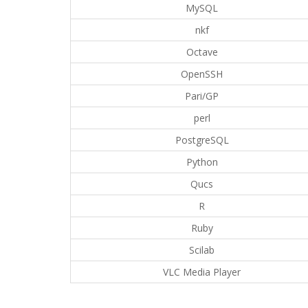
MySQL
nkf
Octave
OpenSSH
Pari/GP
perl
PostgreSQL
Python
Qucs
R
Ruby
Scilab
VLC Media Player