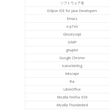
ソフトウェア名
Eclipse IDE for Java Developers
Emacs
e-pTeX
Ghostscript
GIMP
gnuplot
Google Chrome
IcarusVerilog
Inkscape
lha
LibreOffice
Mozilla Firefox ESR
Mozilla Thunderbird