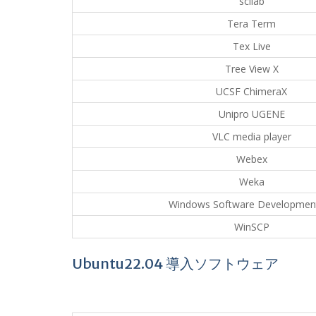
scilab
Tera Term
Tex Live
Tree View X
UCSF ChimeraX
Unipro UGENE
VLC media player
Webex
Weka
Windows Software Development
WinSCP
Ubuntu22.04 導入ソフトウェア