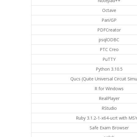
Notepad++
Octave
Pari/GP
PDFCreator
psqlODBC
PTC Creo
PuTTY
Python 3.10.5
Qucs (Quite Universal Circuit Simu
R for Windows
RealPlayer
RStudio
Ruby 3.1.2-1-x64-ucrt with MS
Safe Exam Browser