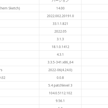
バージョン
Chem Sketch)
14.00
2022.002.20191.0
33.1.1.821
2022.05
3.1.3
18.1.0.1412
4.3.1
3.3.5-341.x86_64
rs
2022-06(4.24.0)
in32
0.0.8
5.4 patchlevel 3
104.0.5112.102
9.56.1