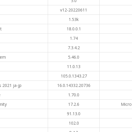
5.0
v12-20220611
1.53k
t
18.0.0.1
1.74
7.3.4.2
tem
5.46.0
11.0.13
105.0.1343.27
s 2021 ja-jp
16.0.14332.20736
e
1.70.0
nity
17.2.6
Micr
91.13.0
102.0