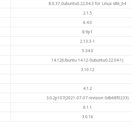
8.0.37-0ubuntu0.22.04.3 for Linux x86_64
2.1.5
6.4.0
8.9p1
2.13.3-1
5.34.0
14.12(Ubuntu 14.12-0ubuntu0.22.04.1)
3.10.12
4.1.2
3.0.2p107(2021-07-07 revision 0db68f0233)
6.1.1
3.0.16