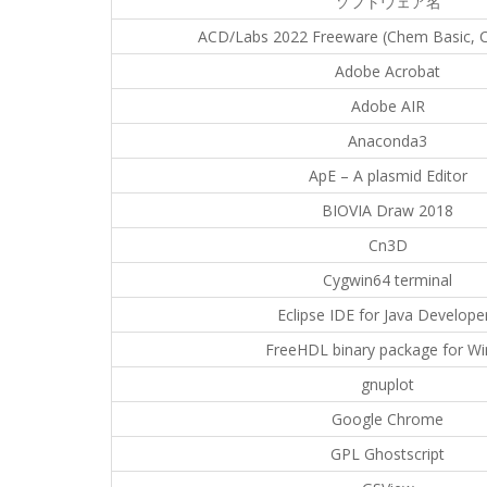
ソフトウェア名
ACD/Labs 2022 Freeware (Chem Basic, 
Adobe Acrobat
Adobe AIR
Anaconda3
ApE – A plasmid Editor
BIOVIA Draw 2018
Cn3D
Cygwin64 terminal
Eclipse IDE for Java Develope
FreeHDL binary package for W
gnuplot
Google Chrome
GPL Ghostscript