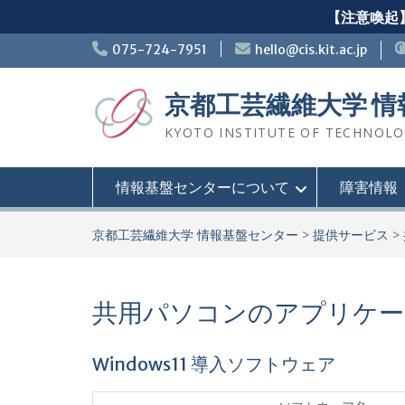
【注意喚起】
Skip
075-724-7951
hello@cis.kit.ac.jp
to
content
京都工芸繊維大学 
KYOTO INSTITUTE OF TECHNOLOGY
情報基盤センターについて
障害情報
京都工芸繊維大学 情報基盤センター
>
提供サービス
>
共用パソコンのアプリケー
Windows11 導入ソフトウェア