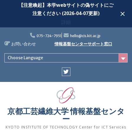
【注意喚起】本学webサイトの偽サイトにご
注意ください (2026-04-07更新)
詳細
Skip
to
075-724-7951
hello@cis.kit.ac.jp
content
お問い合わせ
情報基盤センターサポート窓口
Choose Language
Twitter
京都工芸繊維大学 情報基盤センタ
ー
KYOTO INSTITUTE OF TECHNOLOGY Center for ICT Services