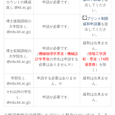
カウントの構成
申請が必要です。
出してくださ
員 (…@kit.ac.jp)
い。
プリント制限
博士後期課程の
緩和申請書
を提
大学院生 (…
申請が必要です。
出してくださ
@edu.kit.ac.jp)
い。
緩和は出来ませ
申請が必要です。
ん。
博士前期課程の
（
機械物理学専攻
/
機械設
（
情報工学課
大学院生 (…
計学専攻
の学生は申請する
程・専攻（TA関
@edu.kit.ac.jp)
必要はありません※）
連業務）
を除
く）
学部生 (…
申請する必要はありませ
緩和は出来ませ
@edu.kit.ac.jp)
ん。※
ん。
それ以外の学生
緩和は出来ませ
(…
申請が必要です。
ん。
@edu.kit.ac.jp)