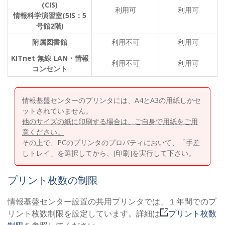
(CIS)
利用可
利用可
情報科学演習室(5IS：5
号館2階)
附属図書館
利用不可
利用可
KITnet 無線 LAN・情報
利用不可
利用可
コンセント
情報基盤センターのプリンタには、A4とA3の用紙しかセ
ットされていません。
他のサイズの紙に印刷する場合は、ご自身で用紙をご用
意ください。
その上で、PCのプリンタのプロパティにおいて、「手差
しトレイ」を選択してから、[印刷]を実行して下さい。
プリント枚数の制限
情報基盤センター設置の共用プリンタでは、１年間でのプ
リント枚数制限を設定しています。詳細は
プリント枚数