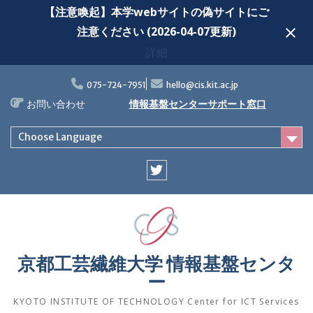
【注意喚起】本学webサイトの偽サイトにご
注意ください (2026-04-07更新)
詳細
Skip
to
075-724-7951
hello@cis.kit.ac.jp
content
お問い合わせ
情報基盤センターサポート窓口
Choose Language
Twitter
京都工芸繊維大学 情報基盤センタ
ー
KYOTO INSTITUTE OF TECHNOLOGY Center for ICT Services