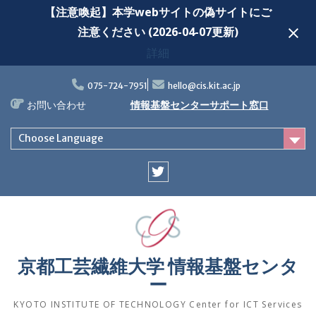
【注意喚起】本学webサイトの偽サイトにご
注意ください (2026-04-07更新)
詳細
Skip
to
075-724-7951
hello@cis.kit.ac.jp
content
お問い合わせ
情報基盤センターサポート窓口
Choose Language
Twitter
京都工芸繊維大学 情報基盤センタ
ー
KYOTO INSTITUTE OF TECHNOLOGY Center for ICT Services