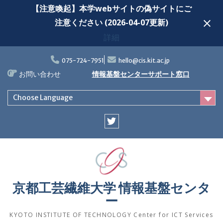
【注意喚起】本学webサイトの偽サイトにご
注意ください (2026-04-07更新)
詳細
Skip
to
075-724-7951
hello@cis.kit.ac.jp
content
お問い合わせ
情報基盤センターサポート窓口
Choose Language
Twitter
京都工芸繊維大学 情報基盤センタ
ー
KYOTO INSTITUTE OF TECHNOLOGY Center for ICT Services