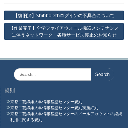
投
【復旧済】Shibbolethログインの不具合について
稿
【作業完了】全学ファイアウォール機器メンテナンス
ナ
に伴うネットワーク・各種サービス停止のお知らせ
ビ
ゲ
ー
シ
ョ
Search
for:
ン
規則
京都工芸繊維大学情報基盤センター規則
京都工芸繊維大学情報基盤センター規則実施細則
京都工芸繊維大学情報基盤センターのメールアカウントの継続
利用に関する規則