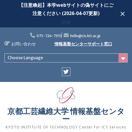
【注意喚起】本学webサイトの偽サイトにご
注意ください (2026-04-07更新)
詳細
Skip
to
075-724-7951
hello@cis.kit.ac.jp
content
お問い合わせ
情報基盤センターサポート窓口
Choose Language
Twitter
京都工芸繊維大学 情報基盤センタ
ー
KYOTO INSTITUTE OF TECHNOLOGY Center for ICT Services