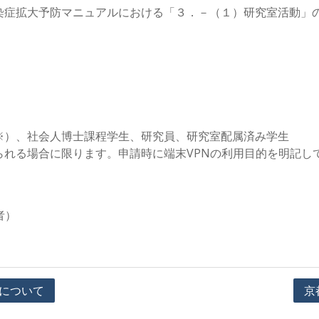
染症拡大予防マニュアルにおける「３．－（１）研究室活動」
。
※）、社会人博士課程学生、研究員、研究室配属済み学生
られる場合に限ります。申請時に端末VPNの利用目的を明記し
）
者）
害について
京