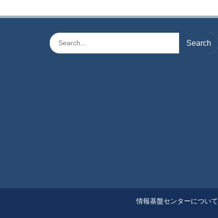
ナ
ビ
ゲ
Search
for:
ー
シ
ョ
ン
情報基盤センターについて