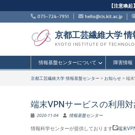
【注意喚起】
Skip
075-724-7951
hello@cis.kit.ac.jp
to
content
京都工芸繊維大学 
KYOTO INSTITUTE OF TECHNOLOGY
情報基盤センターについて
障害情報
京都工芸繊維大学 情報基盤センター
>
お知らせ
>
端末
端末VPNサービスの利用
2020-11-04
情報基盤センター
情報科学センターが提供しております
端末VP