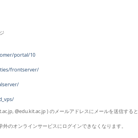
ジ
ustomer/portal/10
lities/frontserver/
alserver/
ud_vps/
ac.jp, @edu.kit.ac.jp ) のメールアドレスにメール
学外のオンラインサービスにログインできなくなります。