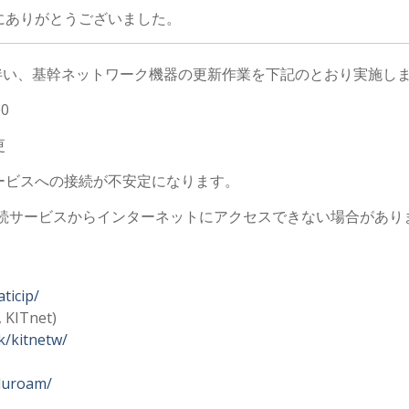
にありがとうございました。
新に伴い、基幹ネットワーク機器の更新作業を下記のとおり実施し
0
更
ービスへの接続が不安定になります。
続サービスからインターネットにアクセスできない場合があり
aticip/
KITnet)
rk/kitnetw/
eduroam/