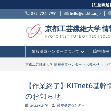
【注意喚起】
Skip
075-724-7951
hello@cis.kit.ac.jp
to
content
京都工芸繊維大学 
KYOTO INSTITUTE OF TECHNOLOGY
情報基盤センターについて
障害情報
京都工芸繊維大学 情報基盤センター
>
お知らせ
>
【作
【作業終了】KITnet6
のお知らせ
2022-02-10
情報基盤センター