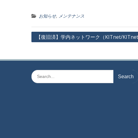
お知らせ
,
メンテナンス
投
【復旧済】学内ネットワーク（KITnet/KIT
稿
ナ
ビ
ゲ
Search
for:
ー
シ
ョ
ン