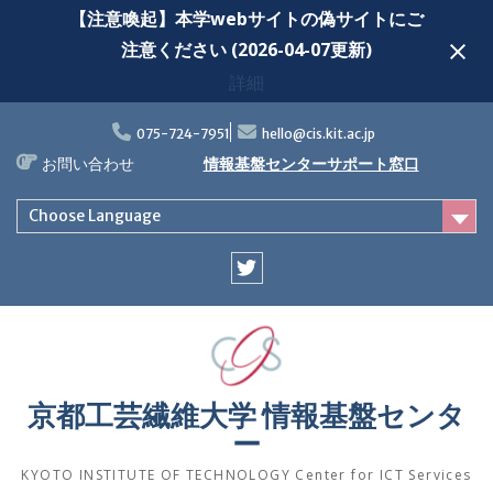
【注意喚起】本学webサイトの偽サイトにご
注意ください (2026-04-07更新)
詳細
Skip
to
075-724-7951
hello@cis.kit.ac.jp
content
お問い合わせ
情報基盤センターサポート窓口
Choose Language
Twitter
京都工芸繊維大学 情報基盤センタ
ー
KYOTO INSTITUTE OF TECHNOLOGY Center for ICT Services