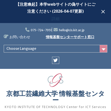
【注意喚起】本学webサイトの偽サイトにご
注意ください (2026-04-07更新)
詳細
Skip
to
075-724-7951
hello@cis.kit.ac.jp
content
お問い合わせ
情報基盤センターサポート窓口
Choose Language
Twitter
京都工芸繊維大学 情報基盤センタ
ー
KYOTO INSTITUTE OF TECHNOLOGY Center for ICT Services