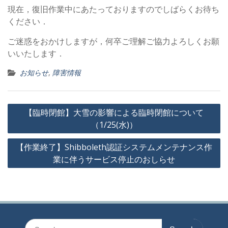
現在，復旧作業中にあたっておりますのでしばらくお待ち
ください．
ご迷惑をおかけしますが，何卒ご理解ご協力よろしくお願
いいたします．
お知らせ
,
障害情報
投
【臨時閉館】大雪の影響による臨時閉館について
稿
（1/25(水)）
ナ
【作業終了】Shibboleth認証システムメンテナンス作
ビ
業に伴うサービス停止のおしらせ
ゲ
ー
シ
ョ
Search
ン