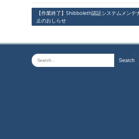
投
【作業終了】Shibboleth認証システムメ
止のおしらせ
稿
ナ
ビ
ゲ
Search
ー
for:
シ
ョ
ン