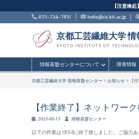
【注意喚起】
Skip
075-724-7951
hello@cis.kit.ac.jp
to
content
京都工芸繊維大学 
KYOTO INSTITUTE OF TECHNOLOGY
情報基盤センターについて
障害情報
京都工芸繊維大学 情報基盤センター
>
お知らせ
>
【作
【作業終了】ネットワーク
2023-06-13
情報基盤センター
以下の作業は18:54に終了致しました。ご協力