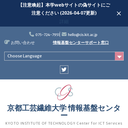
【注意喚起】本学webサイトの偽サイトにご
注意ください (2026-04-07更新)
詳細
Skip
to
075-724-7951
hello@cis.kit.ac.jp
content
お問い合わせ
情報基盤センターサポート窓口
Choose Language
Twitter
京都工芸繊維大学 情報基盤センタ
ー
KYOTO INSTITUTE OF TECHNOLOGY Center for ICT Services