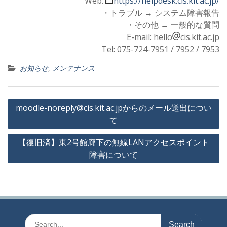
Web:
https://helpdesk.cis.kit.ac.jp/
・トラブル → システム障害報告
・その他 → 一般的な質問
E-mail: hello
cis.kit.ac.jp
Tel: 075-724-7951 / 7952 / 7953
お知らせ
,
メンテナンス
投
moodle-noreply@cis.kit.ac.jpからのメール送出につい
稿
て
ナ
【復旧済】東2号館廊下の無線LANアクセスポイント
ビ
障害について
ゲ
ー
シ
ョ
Search
ン