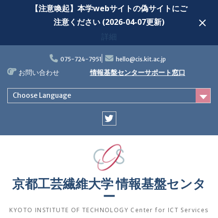
【注意喚起】本学webサイトの偽サイトにご
注意ください (2026-04-07更新)
詳細
Skip
to
075-724-7951
hello@cis.kit.ac.jp
content
お問い合わせ
情報基盤センターサポート窓口
Choose Language
Twitter
京都工芸繊維大学 情報基盤センタ
ー
KYOTO INSTITUTE OF TECHNOLOGY Center for ICT Services