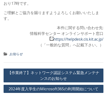
おり17時です。
ご理解とご協力を賜りますようよろしくお願いいたしま
す。
本件に関する問い合わせ先:
情報科学センター オンラインサポート窓口
https://helpdesk.cis.kit.ac.jp/
（「一般的な質問」へ記載下さい。）
お知らせ
投
【作業終了】ネットワーク認証システム緊急メンテナ
稿
ンスのお知らせ
ナ
2024年度入学生のMicrosoft365の利用開始について
ビ
ゲ
ー