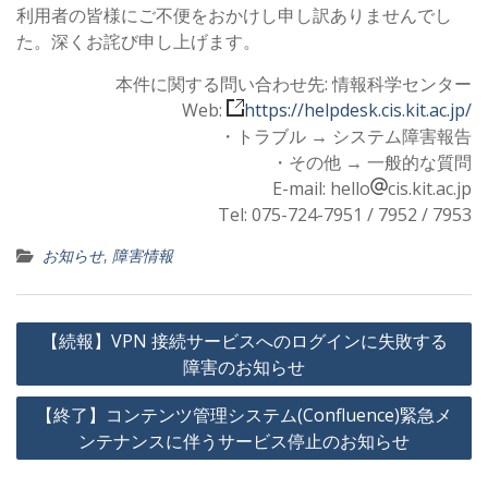
利用者の皆様にご不便をおかけし申し訳ありませんでし
た。深くお詫び申し上げます。
本件に関する問い合わせ先: 情報科学センター
Web:
https://helpdesk.cis.kit.ac.jp/
・トラブル → システム障害報告
・その他 → 一般的な質問
E-mail: hello
cis.kit.ac.jp
Tel: 075-724-7951 / 7952 / 7953
お知らせ
,
障害情報
投
【続報】VPN 接続サービスへのログインに失敗する
稿
障害のお知らせ
ナ
【終了】コンテンツ管理システム(Confluence)緊急メ
ビ
ンテナンスに伴うサービス停止のお知らせ
ゲ