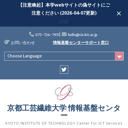
【注意喚起】本学webサイトの偽サイトにご
注意ください (2026-04-07更新)
詳細
Skip
to
075-724-7951
hello@cis.kit.ac.jp
content
お問い合わせ
情報基盤センターサポート窓口
Choose Language
Twitter
京都工芸繊維大学 情報基盤センタ
ー
KYOTO INSTITUTE OF TECHNOLOGY Center for ICT Services