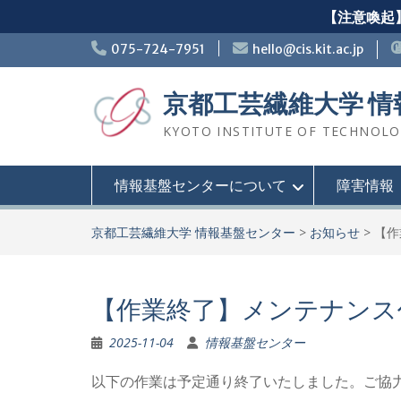
【注意喚起】
Skip
075-724-7951
hello@cis.kit.ac.jp
to
content
京都工芸繊維大学 
KYOTO INSTITUTE OF TECHNOLOGY
情報基盤センターについて
障害情報
京都工芸繊維大学 情報基盤センター
>
お知らせ
>
【作
【作業終了】メンテナンス
2025-11-04
情報基盤センター
以下の作業は予定通り終了いたしました。ご協