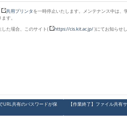
、
共用プリンタ
を一時停止いたします。メンテナンス中は、
ります。
生した場合、このサイト(
https://cis.kit.ac.jp/
)にてお知らせ
d)でURL共有のパスワードが保
【作業終了】ファイル共有サービ