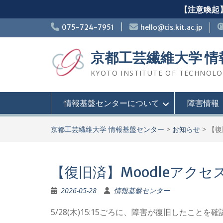
【注意喚起】
Skip
075-724-7951
hello@cis.kit.ac.jp
to
content
京都工芸繊維大学 
KYOTO INSTITUTE OF TECHNOLOGY
情報基盤センターについて
障害情報
京都工芸繊維大学 情報基盤センター
>
お知らせ
>
【復
【復旧済】Moodleアク
2026-05-28
情報基盤センター
5/28(木)15:15ごろに、障害が復旧したこと