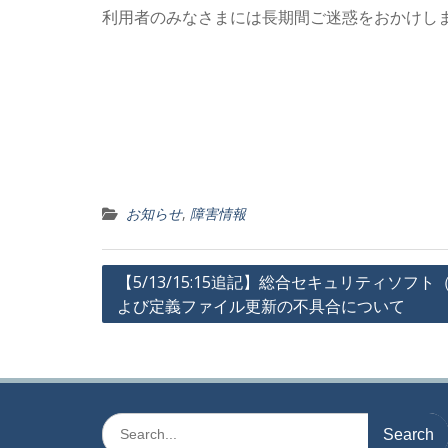
利用者のみなさまには長期間ご迷惑をおかけし
お知らせ
,
障害情報
投
【5/13/15:15追記】総合セキュリティソフ
よび定義ファイル更新の不具合について
稿
ナ
ビ
ゲ
Search
ー
for: