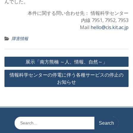
んでした。
本件に関する問い合わせ先： 情報科学センター
内線 7951, 7952, 7953
Mail
hello@cis.kit.ac.jp
障害情報
投
展示「南方熊楠 ～人、情報、自然～」
稿
情報科学センターの停電に伴う各種サービスの停止の
ナ
お知らせ
ビ
ゲ
ー
シ
ョ
Search
for:
ン