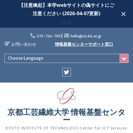
【注意喚起】本学webサイトの偽サイトにご
注意ください (2026-04-07更新)
詳細
Skip
to
075-724-7951
hello@cis.kit.ac.jp
content
お問い合わせ
情報基盤センターサポート窓口
Choose Language
Twitter
京都工芸繊維大学 情報基盤センタ
ー
KYOTO INSTITUTE OF TECHNOLOGY Center for ICT Services