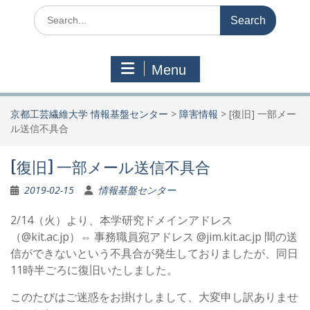
Search
for:
Menu
京都工芸繊維大学 情報基盤センター
>
障害情報
>
[復旧] 一部メー
ル送信不具合
[復旧] 一部メール送信不具合
2019-02-15
情報基盤センター
2/14（火）より、本学研究ドメインアドレス
（@kit.ac.jp）⇔ 事務職員宛アドレス @jim.kit.ac.jp 間の送
信ができないという不具合が発生しておりましたが、同日
11時半ごろに復旧いたしました。
このたびはご迷惑をお掛けしまして、大変申し訳ありませ