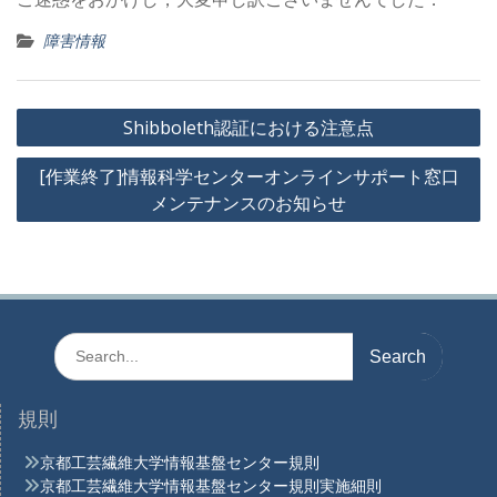
障害情報
投
Shibboleth認証における注意点
稿
[作業終了]情報科学センターオンラインサポート窓口
ナ
メンテナンスのお知らせ
ビ
ゲ
ー
シ
ョ
Search
for:
ン
規則
京都工芸繊維大学情報基盤センター規則
京都工芸繊維大学情報基盤センター規則実施細則