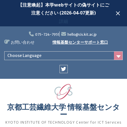
【注意喚起】本学webサイトの偽サイトにご
注意ください (2026-04-07更新)
詳細
Skip
to
075-724-7951
hello@cis.kit.ac.jp
content
お問い合わせ
情報基盤センターサポート窓口
Choose Language
Twitter
京都工芸繊維大学 情報基盤センタ
ー
KYOTO INSTITUTE OF TECHNOLOGY Center for ICT Services