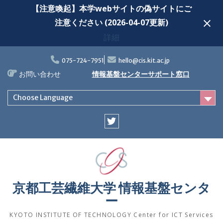
【注意喚起】本学webサイトの偽サイトにご
注意ください (2026-04-07更新)
詳細
Skip
to
075-724-7951
hello@cis.kit.ac.jp
content
お問い合わせ
情報基盤センターサポート窓口
Choose Language
Twitter
京都工芸繊維大学 情報基盤センタ
ー
KYOTO INSTITUTE OF TECHNOLOGY Center for ICT Services