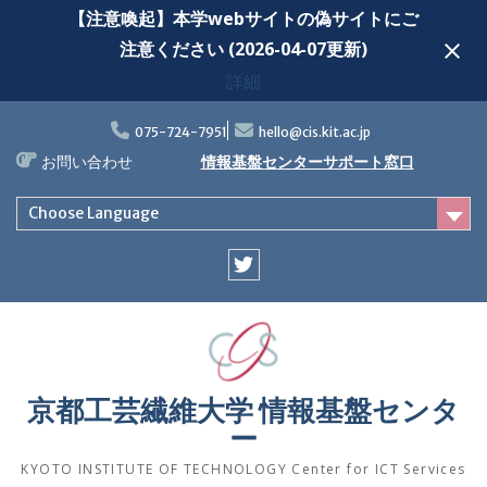
【注意喚起】本学webサイトの偽サイトにご
注意ください (2026-04-07更新)
詳細
Skip
to
075-724-7951
hello@cis.kit.ac.jp
content
お問い合わせ
情報基盤センターサポート窓口
Choose Language
Twitter
京都工芸繊維大学 情報基盤センタ
ー
KYOTO INSTITUTE OF TECHNOLOGY Center for ICT Services