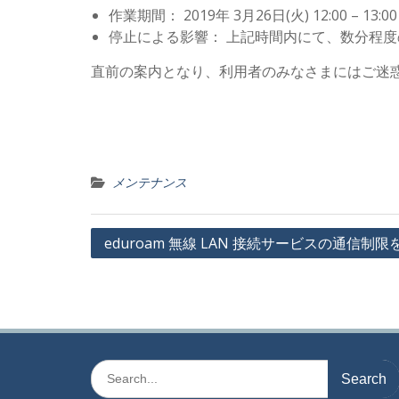
作業期間： 2019年 3月26日(火) 12:00 – 13:00
停止による影響： 上記時間内にて、数分程度の
直前の案内となり、利用者のみなさまにはご迷
メンテナンス
投
eduroam 無線 LAN 接続サービスの通信制
稿
ナ
ビ
ゲ
Search
ー
for: