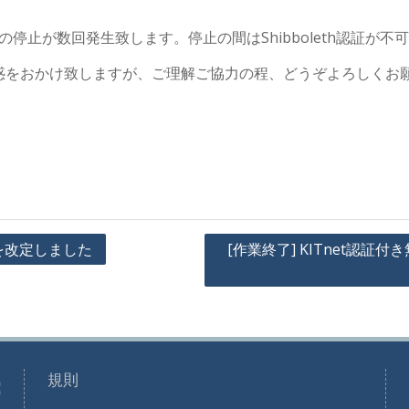
停止が数回発生致します。停止の間はShibboleth認証が不
惑をおかけ致しますが、ご理解ご協力の程、どうぞよろしくお
限を改定しました
[作業終了] KITnet認
規則