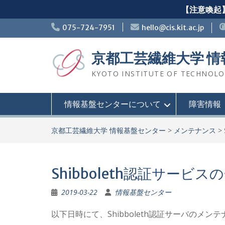
【注意喚起】
Skip
075-724-7951
hello@cis.kit.ac.jp
to
content
京都工芸繊維大学 
KYOTO INSTITUTE OF TECHNOLOGY
情報基盤センターについて
障害情報
京都工芸繊維大学 情報基盤センター
>
メンテナンス
>
Shibboleth認証サービ
2019-03-22
情報基盤センター
以下日時にて、Shibboleth認証サーバのメ