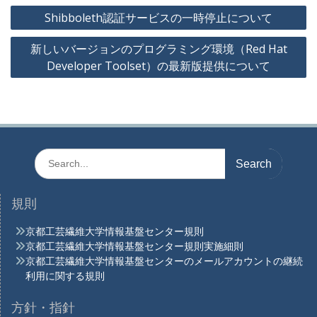
投
Shibboleth認証サービスの一時停止について
稿
新しいバージョンのプログラミング環境（Red Hat
ナ
Developer Toolset）の最新版提供について
ビ
ゲ
ー
シ
ョ
Search
for:
ン
規則
京都工芸繊維大学情報基盤センター規則
京都工芸繊維大学情報基盤センター規則実施細則
京都工芸繊維大学情報基盤センターのメールアカウントの継続
利用に関する規則
方針・指針