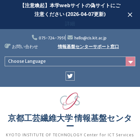
【注意喚起】本学webサイトの偽サイトにご
注意ください (2026-04-07更新)
詳細
Skip
to
075-724-7951
hello@cis.kit.ac.jp
content
お問い合わせ
情報基盤センターサポート窓口
Choose Language
Twitter
京都工芸繊維大学 情報基盤センタ
ー
KYOTO INSTITUTE OF TECHNOLOGY Center for ICT Services