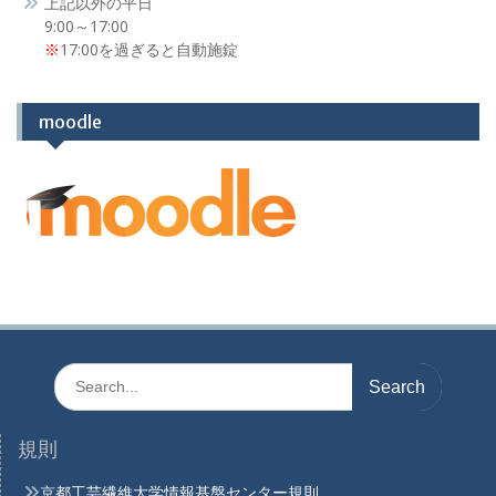
上記以外の平日
9:00～17:00
※
17:00を過ぎると自動施錠
moodle
Search
for:
規則
京都工芸繊維大学情報基盤センター規則