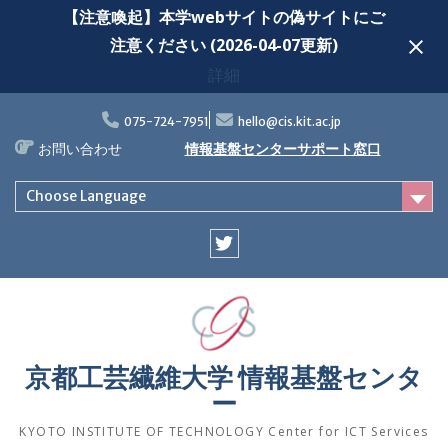
【注意喚起】本学webサイトの偽サイトにご
注意ください (2026-04-07更新)
詳細
Skip
to
075-724-7951
hello@cis.kit.ac.jp
content
お問い合わせ
情報基盤センターサポート窓口
Choose Language
Twitter
京都工芸繊維大学 情報基盤センタ
ー
KYOTO INSTITUTE OF TECHNOLOGY Center for ICT Services