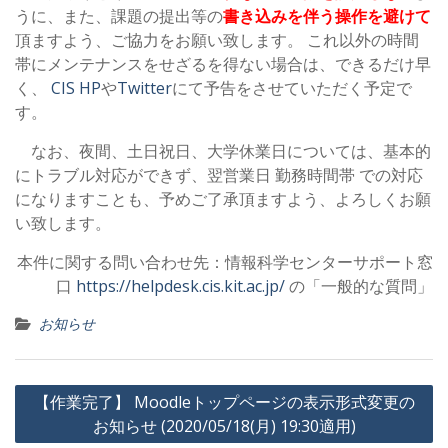
うに、また、課題の提出等の
書き込みを伴う操作を避けて
頂ますよう、ご協力をお願い致します。 これ以外の時間
帯にメンテナンスをせざるを得ない場合は、できるだけ早
く、
CIS HP
や
Twitter
にて予告をさせていただく予定で
す。
なお、夜間、土日祝日、大学休業日については、基本的
にトラブル対応ができず、翌営業日 勤務時間帯 での対応
になりますことも、予めご了承頂ますよう、よろしくお願
い致します。
本件に関する問い合わせ先：情報科学センターサポート窓
口
https://helpdesk.cis.kit.ac.jp/
の「一般的な質問」
お知らせ
投
【作業完了】 Moodleトップページの表示形式変更の
稿
お知らせ (2020/05/18(月) 19:30適用)