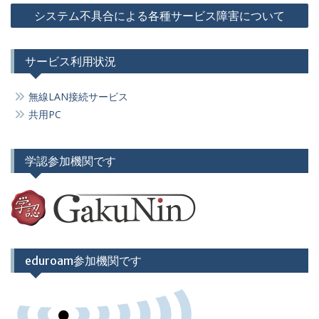
ナ
システム不具合による各種サービス障害について
ビ
ゲ
サービス利用状況
ー
シ
無線LAN接続サービス
ョ
共用PC
ン
学認参加機関です
eduroam参加機関です