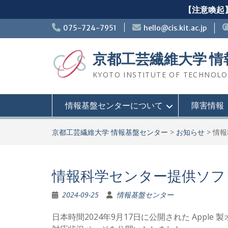
【注意喚起】
Skip
075-724-7951
hello@cis.kit.ac.jp
to
content
京都工芸繊維大学 
KYOTO INSTITUTE OF TECHNOLOGY
情報基盤センターについて
障害情報
京都工芸繊維大学 情報基盤センター
>
お知らせ
>
情報
情報科学センター提供ソフトウェア
2024-09-25
情報基盤センター
日本時間2024年9月17日に公開された Apple 製