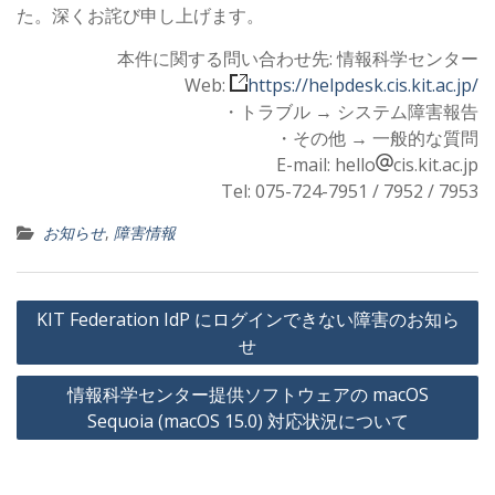
た。深くお詫び申し上げます。
本件に関する問い合わせ先: 情報科学センター
Web:
https://helpdesk.cis.kit.ac.jp/
・トラブル → システム障害報告
・その他 → 一般的な質問
E-mail: hello
cis.kit.ac.jp
Tel: 075-724-7951 / 7952 / 7953
お知らせ
,
障害情報
投
KIT Federation IdP にログインできない障害のお知ら
稿
せ
ナ
情報科学センター提供ソフトウェアの macOS
ビ
Sequoia (macOS 15.0) 対応状況について
ゲ
ー