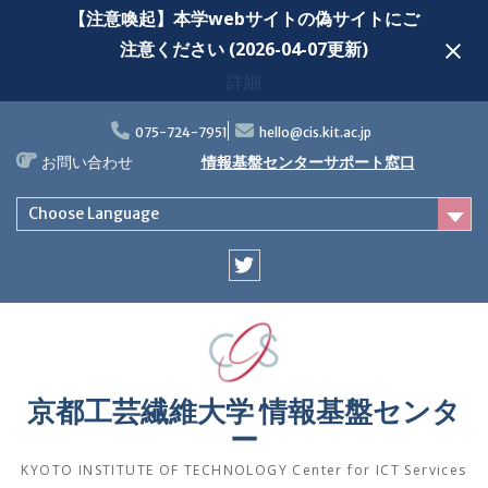
【注意喚起】本学webサイトの偽サイトにご
注意ください (2026-04-07更新)
詳細
Skip
to
075-724-7951
hello@cis.kit.ac.jp
content
お問い合わせ
情報基盤センターサポート窓口
Choose Language
Twitter
京都工芸繊維大学 情報基盤センタ
ー
KYOTO INSTITUTE OF TECHNOLOGY Center for ICT Services