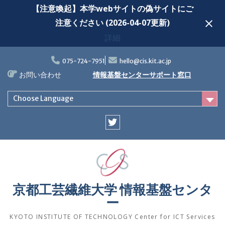
【注意喚起】本学webサイトの偽サイトにご
注意ください (2026-04-07更新)
詳細
Skip
to
075-724-7951
hello@cis.kit.ac.jp
content
お問い合わせ
情報基盤センターサポート窓口
Choose Language
Twitter
京都工芸繊維大学 情報基盤センタ
ー
KYOTO INSTITUTE OF TECHNOLOGY Center for ICT Services