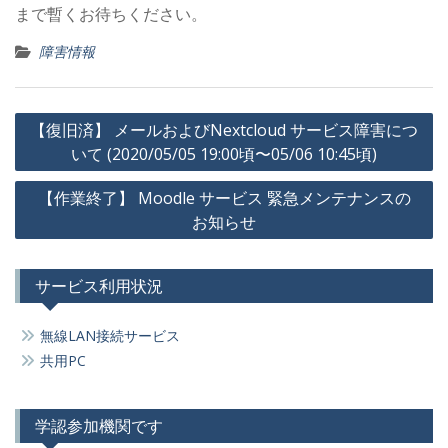
まで暫くお待ちください。
障害情報
投
【復旧済】 メールおよびNextcloud サービス障害につ
稿
いて (2020/05/05 19:00頃〜05/06 10:45頃)
ナ
【作業終了】 Moodle サービス 緊急メンテナンスの
ビ
お知らせ
ゲ
ー
サービス利用状況
シ
ョ
無線LAN接続サービス
ン
共用PC
学認参加機関です